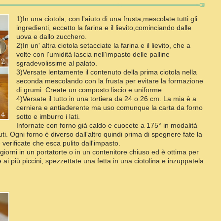
1)In una ciotola, con l'aiuto di una frusta,mescolate tutti gli
ingredienti, eccetto la farina e il lievito,cominciando dalle
uova e dallo zucchero.
2)In un' altra ciotola setacciate la farina e il lievito, che a
volte con l'umidità lascia nell'impasto delle palline
sgradevolissime al palato.
3)Versate lentamente il contenuto della prima ciotola nella
seconda mescolando con la frusta per evitare la formazione
di grumi. Create un composto liscio e uniforme.
4)Versate il tutto in una tortiera da 24 o 26 cm. La mia è a
cerniera e antiaderente ma uso comunque la carta da forno
sotto e imburro i lati.
Infornate con forno già caldo e cuocete a 175° in modalità
uti. Ogni forno è diverso dall'altro quindi prima di spegnere fate la
e verificate che esca pulito dall'impasto.
giorni in un portatorte o in un contenitore chiuso ed è ottima per
e ai più piccini, spezzettate una fetta in una ciotolina e inzuppatela