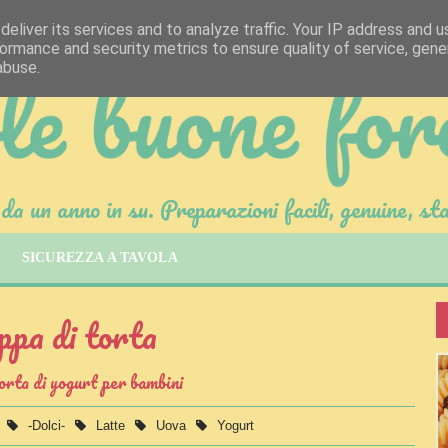
eliver its services and to analyze traffic. Your IP address and 
ormance and security metrics to ensure quality of service, gen
abuse.
da un anno in su. Preparazioni facili, genuine, sta
SICUREZZA A TAVOLA
pa di torta
orta di yogurt per bambini
-Dolci-
Latte
Uova
Yogurt