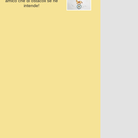
amico che di ostacoli se ne
intende!