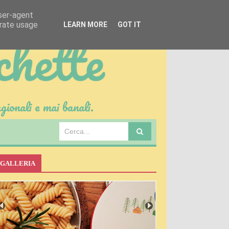
user-agent
erate usage
LEARN MORE
GOT IT
gionali e mai banali.
GALLERIA