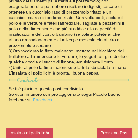
privato dei filamenti più esterni e il prezzemolo; non
esagerate perché potrebbero risultare indigesti, cercate di
ottenere un cucchiaio raso di prezzemolo tritato e un
cucchiaio scarso di sedano tritato. Una volta cotti, scolate il
pollo e le verdure e fateli raffreddare. Tagliate a pezzettini il
pollo della dimensione che più si addice alla capacità di
masticazione del vostro bambino (se volete potete anche
tritarlo grossolanamente al mixer) e mescolatelo al trito di
prezzemolo e sedano.
3)Ora facciamo la finta maionese: mettete nel bicchiere del
frullatore ad immersione le verdure, lo yogurt, un giro di olio e
qualche goccia di succo di limone, emulsionate il tutto.
4)Unite al pollo la finta maionese e la feta sbriciolata a mano.
L'insalata di pollo light è pronta...buona pappa!
Condividi
Se ti è piaciuto questo post condividilo
Se vuoi rimanere sempre aggiornato segui Piccole buone
forchette su
Facebook!
Insalata di pollo light
Prossimo Post