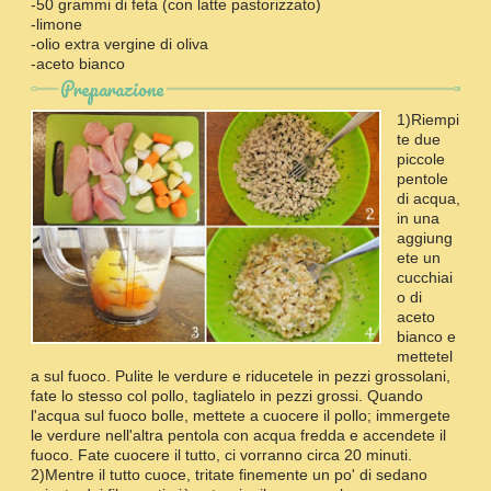
-50 grammi di feta (con latte pastorizzato)
-limone
-olio extra vergine di oliva
-aceto bianco
Preparazione
1)Riempi
te due
piccole
pentole
di acqua,
in una
aggiung
ete un
cucchiai
o di
aceto
bianco e
mettetel
a sul fuoco. Pulite le verdure e riducetele in pezzi grossolani,
fate lo stesso col pollo, tagliatelo in pezzi grossi. Quando
l'acqua sul fuoco bolle, mettete a cuocere il pollo; immergete
le verdure nell'altra pentola con acqua fredda e accendete il
fuoco. Fate cuocere il tutto, ci vorranno circa 20 minuti.
2)Mentre il tutto cuoce, tritate finemente un po' di sedano