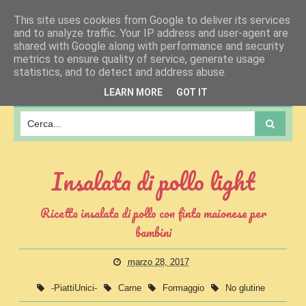
This site uses cookies from Google to deliver its services
and to analyze traffic. Your IP address and user-agent are
shared with Google along with performance and security
metrics to ensure quality of service, generate usage
statistics, and to detect and address abuse.
MENU
LEARN MORE
GOT IT
Insalata di pollo light
Ricetta insalata di pollo con finta maionese per
bambini
marzo 28, 2017
-PiattiUnici-
Carne
Formaggio
No glutine