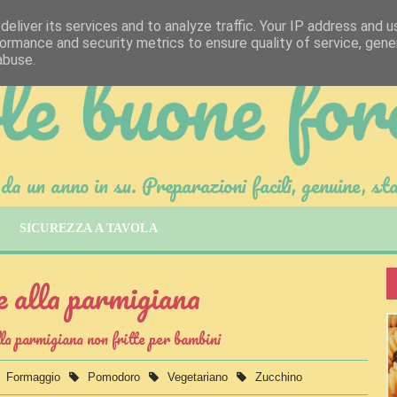
eliver its services and to analyze traffic. Your IP address and 
ormance and security metrics to ensure quality of service, gen
abuse.
da un anno in su. Preparazioni facili, genuine, sta
SICUREZZA A TAVOLA
e alla parmigiana
la parmigiana non fritte per bambini
Formaggio
Pomodoro
Vegetariano
Zucchino