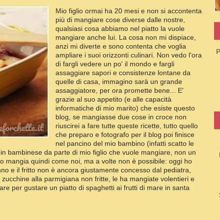
Mio figlio ormai ha 20 mesi e non si accontenta
più di mangiare cose diverse dalle nostre,
qualsiasi cosa abbiamo nel piatto la vuole
mangiare anche lui. La cosa non mi dispiace,
anzi mi diverte e sono contenta che voglia
P
ampliare i suoi orizzonti culinari. Non vedo l'ora
di fargli vedere un po' il mondo e fargli
assaggiare sapori e consistenze lontane da
quelle di casa, immagino sarà un grande
assaggiatore, per ora promette bene... E'
grazie al suo appetito (e alle capacità
informatiche di mio marito) che esiste questo
blog, se mangiasse due cose in croce non
riuscirei a fare tutte queste ricette, tutto quello
che preparo e fotografo per il blog poi finisce
nel pancino del mio bambino (infatti scatto le
lti in bambinese da parte di mio figlio che vuole mangiare, non un
po mangia quindi come noi, ma a volte non è possibile: oggi ho
nno e il fritto non è ancora giustamente concesso dal pediatra,
i zucchine alla parmigiana non fritte, le ha mangiate volentieri e
e per gustare un piatto di spaghetti ai frutti di mare in santa