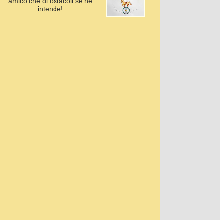
amico che di ostacoli se ne
intende!