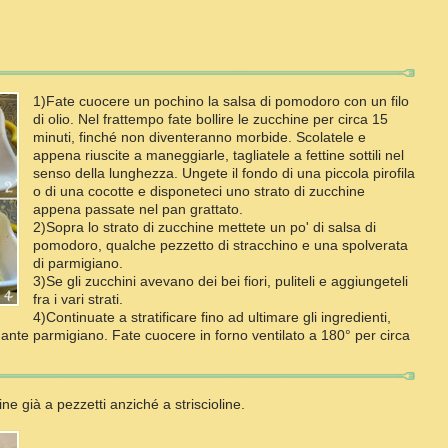
1)Fate cuocere un pochino la salsa di pomodoro con un filo
di olio. Nel frattempo fate bollire le zucchine per circa 15
minuti, finché non diventeranno morbide. Scolatele e
appena riuscite a maneggiarle, tagliatele a fettine sottili nel
senso della lunghezza. Ungete il fondo di una piccola pirofila
o di una cocotte e disponeteci uno strato di zucchine
appena passate nel pan grattato.
2)Sopra lo strato di zucchine mettete un po' di salsa di
pomodoro, qualche pezzetto di stracchino e una spolverata
di parmigiano.
3)Se gli zucchini avevano dei bei fiori, puliteli e aggiungeteli
fra i vari strati.
4)Continuate a stratificare fino ad ultimare gli ingredienti,
te parmigiano. Fate cuocere in forno ventilato a 180° per circa
ine già a pezzetti anziché a striscioline.