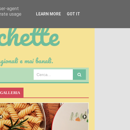
user-agent
erate usage
LEARN MORE
GOT IT
gionali e mai banali.
GALLERIA