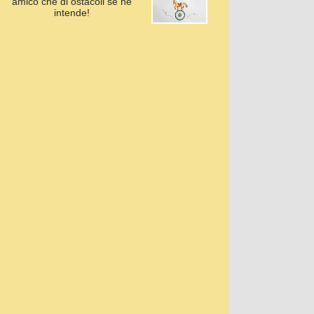
amico che di ostacoli se ne
intende!