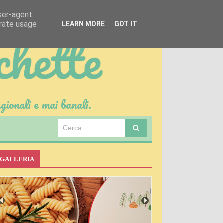
user-agent
erate usage
LEARN MORE
GOT IT
gionali e mai banali.
GALLERIA