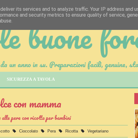
eliver its services and to analyze traffic. Your IP address and 
ormance and security metrics to ensure quality of service, gen
abuse.
da un anno in su. Preparazioni facili, genuine, sta
SICUREZZA A TAVOLA
lce con mamma
 alle pere con ricotta per bambini
scotto
Cioccolato
Pera
Ricotta
Vegetariano