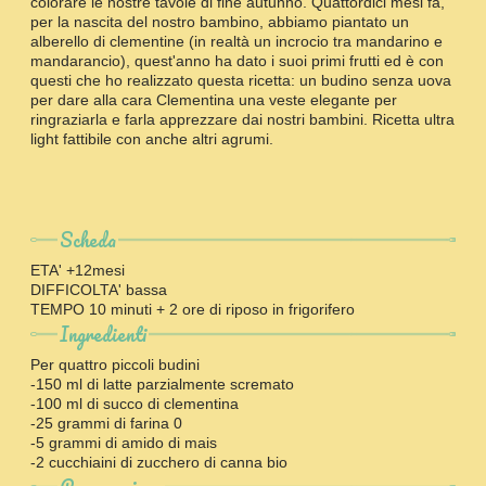
colorare le nostre tavole di fine autunno. Quattordici mesi fa,
per la nascita del nostro bambino, abbiamo piantato un
alberello di clementine (in realtà un incrocio tra mandarino e
mandarancio), quest'anno ha dato i suoi primi frutti ed è con
questi che ho realizzato questa ricetta: un budino senza uova
per dare alla cara Clementina una veste elegante per
ringraziarla e farla apprezzare dai nostri bambini. Ricetta ultra
light fattibile con anche altri agrumi.
Scheda
ETA' +12mesi
DIFFICOLTA' bassa
TEMPO 10 minuti + 2 ore di riposo in frigorifero
Ingredienti
Per quattro piccoli budini
-150 ml di latte parzialmente scremato
-100 ml di succo di clementina
-25 grammi di farina 0
-5 grammi di amido di mais
-2 cucchiaini di zucchero di canna bio