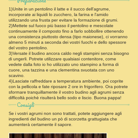
Preparazione
1)Unite in un pentolino il latte e il succo dell'agrume,
incorporate ai liquidi lo zucchero, la farina e l'amido
utilizzando una frusta per evitare la formazione di grumi.
2)Mettete sul fuoco più basso il pentolino e mescolate
continuamente il composto fino a farlo sobbollire ottenendo
una consistenza piuttosto densa (tipo maionese), ci vorranno
almeno 5 minuti a seconda dei vostri fuochi e dello spessore
del vostro pentolino.
3)Versate il budino ancora caldo negli stampini senza bisogno
di ungerli. Potrete utilizzare qualsiasi contenitore, come
vedete dalla foto io ho utilizzato uno stampino a forma di
cuore, una tazzina e una clementina svuotata con uno
scavino.
4)Lasciate raffreddare a temperatura ambiente, poi coprite
con la pellicola e fate riposare 2 ore in frigorifero. Ora potrete
sformare tranquillamente il vostro budino agli agrumi senza
difficoltà poichè risulterà bello sodo e liscio. Buona pappa!
Consigli
Se i vostri agrumi non sono trattati, potete aggiungere agli
ingredienti del budino un pò di scorzetta grattugiata che
aumenterà certamente il sapore.